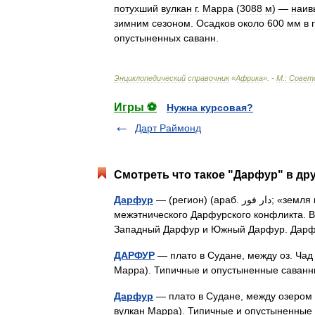
потухший
вулкан
г
.
Марра
(
3088
м
) —
наив
зимним
сезоном
.
Осадков
около
600
мм
в
опустыненных
саванн
.
Энциклопедический
справочник
«
Африка
». -
М
.
:
Совет
Игры ⚽
Нужна курсовая?
Дарт Раймонд
Смотреть что такое "Дарфур" в др
Дарфур
— (регион) (араб. دار فور‎‎; «земля народности фур») регион на западе Судана, район
межэтнического Дарфурского конфликта. В
Западный Дарфур и Южный Дарфур. Дар
ДАРФУР
— плато в Судане, между оз. Чад
Марра). Типичные и опустыненные сава
Дарфур
— плато в Судане, между озером 
вулкан Марра). Типичные и опустыненные с