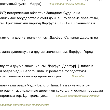
м (потухший вулкан Марра) …
Энциклопедический словарь
Р, историческая область в Западном Судане на
висимое государство с 2500 до н. э. Его первые правители,
том. Христианский период Дарфура (900 1200) окончился в… …
твуют и другие значения, см. Дарфур. Султанат Дарфур на
рмина существуют и другие значения, см. Дарфур. Город
вуют и другие значения, см. Дарфур. Дарфур[1] плато в
и озера Чад и Белого Нила. В рельефе господствуют
и кристаллическими породами выступа… …
Википедия
винами озера Чад и Белого Нила. Название «плато»
ные равнины, сложенные древними кристаллическими породами
 островных гор. Центральную… …
Большая советская энциклопедия
оветская историческая энциклопедия