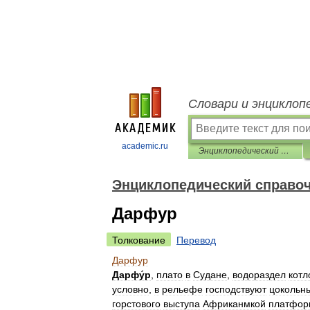
Словари и энциклоп
academic.ru
Энциклопедический справочник «Африка»
Энциклопедический справо
Дарфур
Толкование
Перевод
Дарфур
Дарфу́р
,
плато
в
Судане
,
водораздел
котл
условно
,
в
рельефе
господствуют
цокольн
горстового
выступа
Африканмкой
платфо