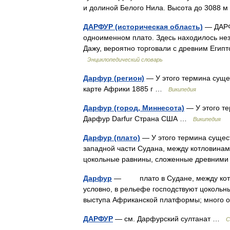
и долиной Белого Нила. Высота до 3088 
ДАРФУР (историческая область)
— ДАРФУ
одноименном плато. Здесь находилось неза
Дажу, вероятно торговали с древним Егип
Энциклопедический словарь
Дарфур (регион)
— У этого термина сущес
карте Африки 1885 г …
Википедия
Дарфур (город, Миннесота)
— У этого те
Дарфур Darfur Страна США …
Википедия
Дарфур (плато)
— У этого термина сущест
западной части Судана, между котловинам
цокольные равнины, сложенные древним
Дарфур
— плато в Судане, между котло
условно, в рельефе господствуют цоколь
выступа Африканской платформы; много
ДАРФУР
— см. Дарфурский султанат …
С