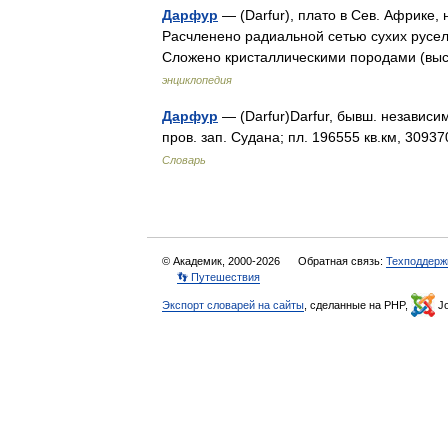
Дарфур
— (Darfur), плато в Сев. Африке
Расчленено радиальной сетью сухих русел
Сложено кристаллическими породами (вы
энциклопедия
Дарфур
— (Darfur)Darfur, бывш. независим
пров. зап. Судана; пл. 196555 кв.км, 3093
Словарь
© Академик, 2000-2026
Обратная связь:
Техподдерж
👣 Путешествия
Экспорт словарей на сайты
, сделанные на PHP,
Jo