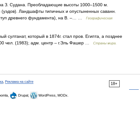
, на З. Судана. Преобладающие высоты 1000–1500 м.
 (уэдов). Ландшафты типичных и опустыненных саванн.
ступ древнего фундамента), на В. –… …
Географическая
ый султанат, который в 1874г. стал пров. Египта, а позднее
700 чел. (1983); адм. центр – г.Эль Фашер …
Страны мира.
ка
,
Реклама на сайте
18+
omla,
Drupal,
WordPress, MODx.