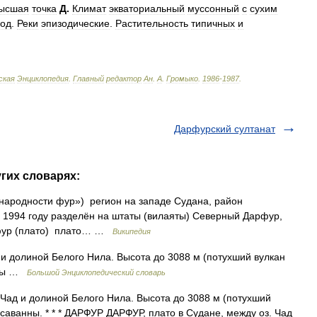
ысшая
точка
Д
.
Климат
экваториальный
муссонный
с
сухим
год
.
Реки
эпизодические
.
Растительность
типичных
и
ская
Энциклопедия
.
Главный
редактор
Ан
.
А
.
Громыко
.
1986
-
1987
.
Дарфурский султанат
угих словарях:
 1994 году разделён на штаты (вилаяты) Северный Дарфур,
фур (плато) плато… …
Википедия
 и долиной Белого Нила. Высота до 3088 м (потухший вулкан
нны …
Большой Энциклопедический словарь
Чад и долиной Белого Нила. Высота до 3088 м (потухший
аванны. * * * ДАРФУР ДАРФУР, плато в Судане, между оз. Чад