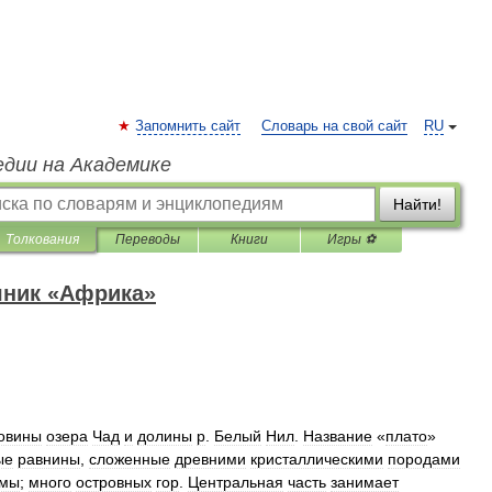
Запомнить сайт
Словарь на свой сайт
RU
едии на Академике
Найти!
Толкования
Переводы
Книги
Игры ⚽
чник «Африка»
овины
озера
Чад
и
долины
р
.
Белый
Нил
.
Название
«
плато
»
ые
равнины
,
сложенные
древними
кристаллическими
породами
рмы
;
много
островных
гор
.
Центральная
часть
занимает