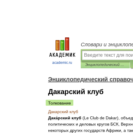
Словари и энциклоп
academic.ru
Энциклопедический справочник «Африка»
Энциклопедический справо
Дакарский клуб
Толкование
Дакарский
клуб
Дака́рский
клуб
(
Le
Club
de
Dakar
),
объед
политических
и
деловых
кругов
БСК
,
Верхн
некоторых
других
государств
Африки
,
а
та