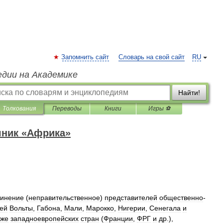
Запомнить сайт
Словарь на свой сайт
RU
едии на Академике
Найти!
Толкования
Переводы
Книги
Игры ⚽
чник «Африка»
инение
(
неправительственное
)
представителей
общественно
-
ей
Вольты
,
Габона
,
Мали
,
Марокко
,
Нигерии
,
Сенегала
и
кже
западноевропейских
стран
(
Франции
,
ФРГ
и
др
.),