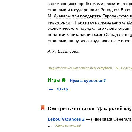
занимающихся
проблемами
развития
афр
странами
и
государствами
Западной
Евро
М
.
Диавары
при
поддержке
Европейского
территорий
».
Призывая
к
ликвидации
слаб
экономического
порядка
,
его
члены
ограни
политики
капиталистического
Запада
и
ищ
странами
,
на
путях
сотрудничества
с
инос
А
.
А
.
Васильева
.
Энциклопедический
справочник
«
Африка
». -
М
.
:
Совет
Игры ⚽
Нужна курсовая?
Дакар
Смотреть что такое "Дакарский клу
Lebou Vacances 2
— (Filderstadt,Сенегал)
…
Каталог отелей