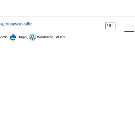
ка
,
Реклама на сайте
18+
omla,
Drupal,
WordPress, MODx.