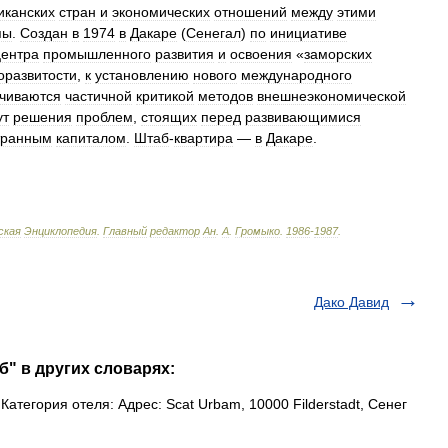
иканских
стран
и
экономических
отношений
между
этими
пы
.
Создан
в
1974
в
Дакаре
(
Сенегал
)
по
инициативе
центра
промышленного
развития
и
освоения
«
заморских
оразвитости
,
к
установлению
нового
международного
чиваются
частичной
критикой
методов
внешнеэкономической
ут
решения
проблем
,
стоящих
перед
развивающимися
транным
капиталом
.
Штаб
-
квартира
—
в
Дакаре
.
ская
Энциклопедия
.
Главный
редактор
Ан
.
А
.
Громыко
.
1986
-
1987
.
Дако Давид
б" в других словарях:
 Категория отеля: Адрес: Scat Urbam, 10000 Filderstadt, Сенег